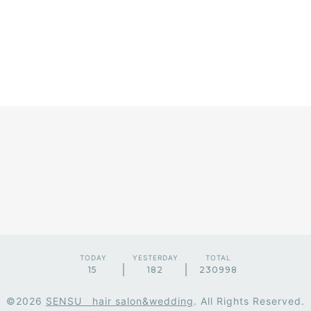
TODAY
YESTERDAY
TOTAL
15
182
230998
©2026
SENSU hair salon&wedding
. All Rights Reserved.