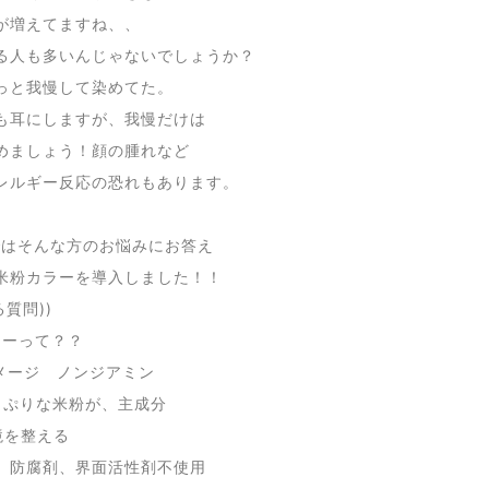
が増えてますね、、
る人も多いんじゃないでしょうか？
っと我慢して染めてた。
も耳にしますが、我慢だけは
めましょう！顔の腫れなど
レルギー反応の恐れもあります。
Uではそんな方のお悩みにお答え
米粉カラーを導入しました！！
る質問))
ラーって？？
ダメージ ノンジアミン
っぷりな米粉が、主成分
境を整える
、防腐剤、界面活性剤不使用