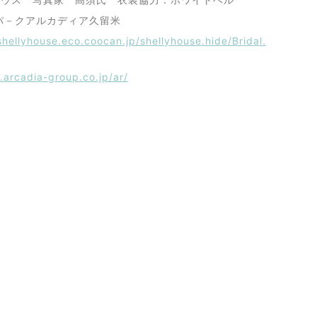
アルカディア久留米
shellyhouse.eco.coocan.jp/shellyhouse.hide/Bridal.
.arcadia-group.co.jp/ar/